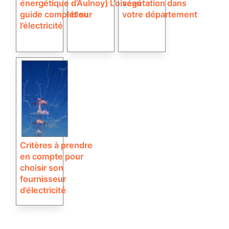
énergétique :
d’Aulnoy) L’oiseau
végétation dans
guide complet sur
bleu
votre département
l’électricité
Critères à prendre
en compte pour
choisir son
fournisseur
d’électricité