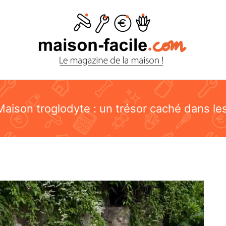
aison troglodyte : un trésor caché dans les