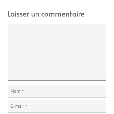
Laisser un commentaire
Commentaire
Nom
E-
mail