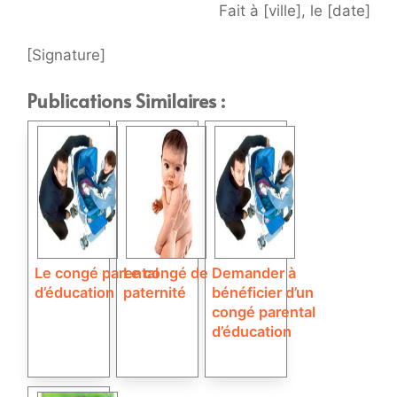
Fait à [ville], le [date]
[Signature]
Publications Similaires :
Le congé parental
Le congé de
Demander à
d’éducation
paternité
bénéficier d’un
congé parental
d’éducation