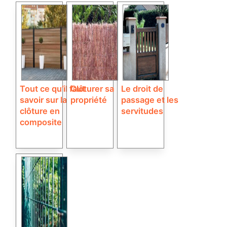
Tout ce qu’il faut
Clôturer sa
Le droit de
savoir sur la
propriété
passage et les
clôture en
servitudes
composite