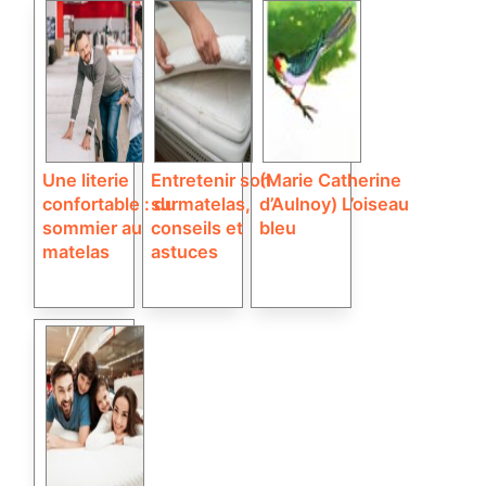
Une literie
Entretenir son
(Marie Catherine
confortable : du
surmatelas,
d’Aulnoy) L’oiseau
sommier au
conseils et
bleu
matelas
astuces