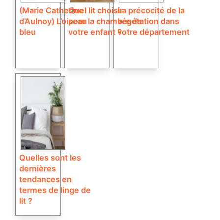
(Marie Catherine
Quel lit choisir
La précocité de la
d’Aulnoy) L’oiseau
pour la chambre de
végétation dans
bleu
votre enfant ?
votre département
Quelles sont les
dernières
tendances en
termes de linge de
lit ?