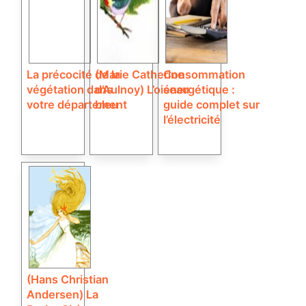
La précocité de la
(Marie Catherine
Consommation
végétation dans
d’Aulnoy) L’oiseau
énergétique :
votre département
bleu
guide complet sur
l’électricité
(Hans Christian
Andersen) La