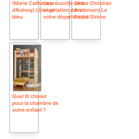
(Marie Catherine
La précocité de la
(Hans Christian
d’Aulnoy) L’oiseau
végétation dans
Andersen) La
bleu
votre département
Petite Sirène
Quel lit choisir
pour la chambre de
votre enfant ?