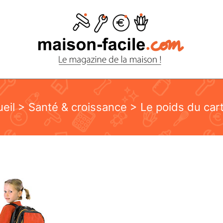
eil
>
Santé & croissance
> Le poids du car