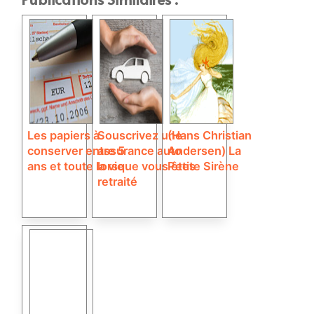
Les papiers à
Souscrivez une
(Hans Christian
conserver entre 5
assurance auto
Andersen) La
ans et toute la vie
lorsque vous êtes
Petite Sirène
retraité