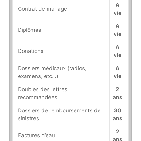
A
Contrat de mariage
vie
A
Diplômes
vie
A
Donations
vie
Dossiers médicaux (radios,
A
examens, etc…)
vie
Doubles des lettres
2
recommandées
ans
Dossiers de remboursements de
30
sinistres
ans
2
Factures d’eau
ans