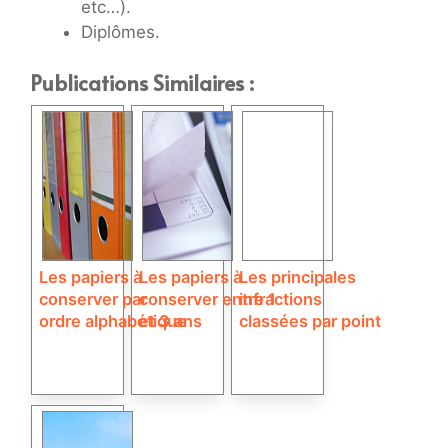
etc…).
Diplômes.
Publications Similaires :
Les papiers à
Les papiers à
Les principales
conserver par
conserver entre 1
infractions
ordre alphabétique
et 3 ans
classées par point