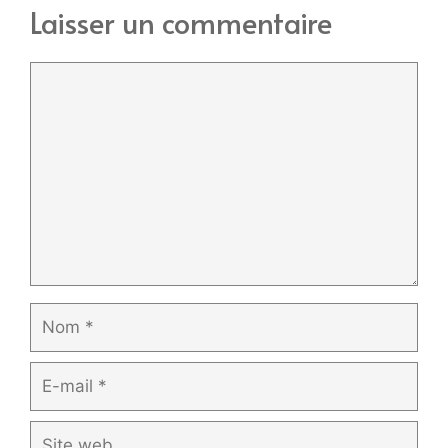
Laisser un commentaire
Commentaire
Nom
E-
mail
Site