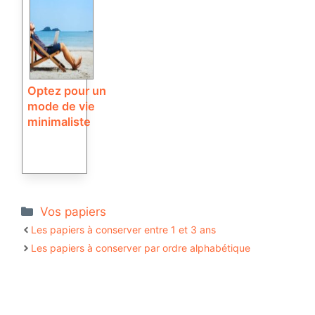
Optez pour un
mode de vie
minimaliste
Catégories
Vos papiers
Les papiers à conserver entre 1 et 3 ans
Les papiers à conserver par ordre alphabétique