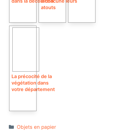
dans la décoration
à chacune leurs
atouts
La précocité de la
végétation dans
votre département
Catégories
Objets en papier