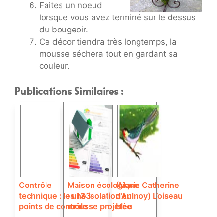
Faites un noeud
lorsque vous avez terminé sur le dessus
du bougeoir.
Ce décor tiendra très longtemps, la
mousse séchera tout en gardant sa
couleur.
Publications Similaires :
Contrôle
Maison écologique
(Marie Catherine
technique : les 133
: une isolation en
d’Aulnoy) L’oiseau
points de contrôle
mousse projetée
bleu