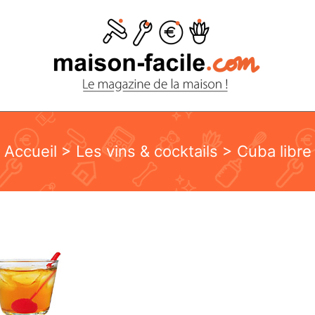
Accueil
>
Les vins & cocktails
> Cuba libre