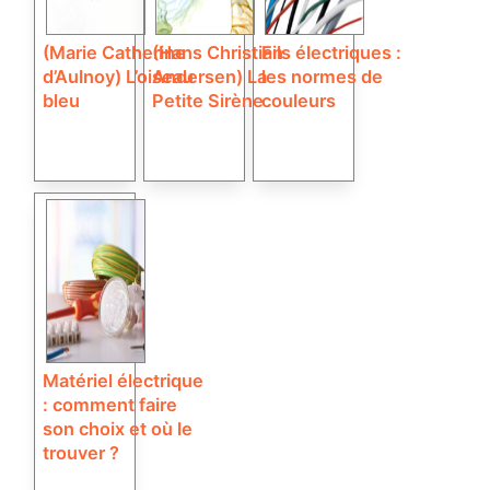
(Marie Catherine
(Hans Christian
Fils électriques :
d’Aulnoy) L’oiseau
Andersen) La
les normes de
bleu
Petite Sirène
couleurs
Matériel électrique
: comment faire
son choix et où le
trouver ?