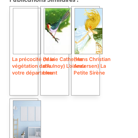
La précocité de la
(Marie Catherine
(Hans Christian
végétation dans
d’Aulnoy) L’oiseau
Andersen) La
votre département
bleu
Petite Sirène