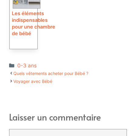
Les éléments
indispensables
pour une chambre
de bébé
Catégories
0-3 ans
Quels vêtements acheter pour Bébé ?
Voyager avec Bébé
Laisser un commentaire
Commentaire