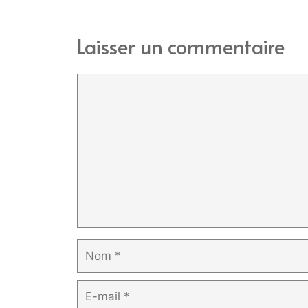
Laisser un commentaire
Commentaire
Nom
E-
mail