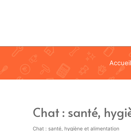
Aller
au
contenu
Accuei
Chat : santé, hyg
Chat : santé, hygiène et alimentation