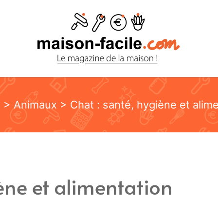
l
>
Animaux
> Chat : santé, hygiène et alim
iène et alimentation