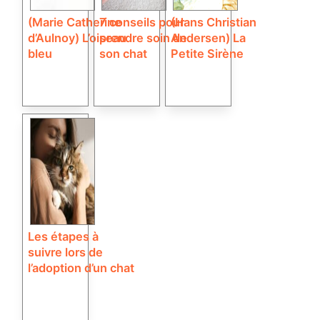
(Marie Catherine
7 conseils pour
(Hans Christian
d’Aulnoy) L’oiseau
prendre soin de
Andersen) La
bleu
son chat
Petite Sirène
Les étapes à
suivre lors de
l’adoption d’un chat