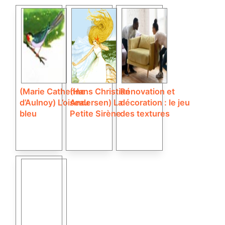
(Marie Catherine
(Hans Christian
Rénovation et
d’Aulnoy) L’oiseau
Andersen) La
décoration : le jeu
bleu
Petite Sirène
des textures