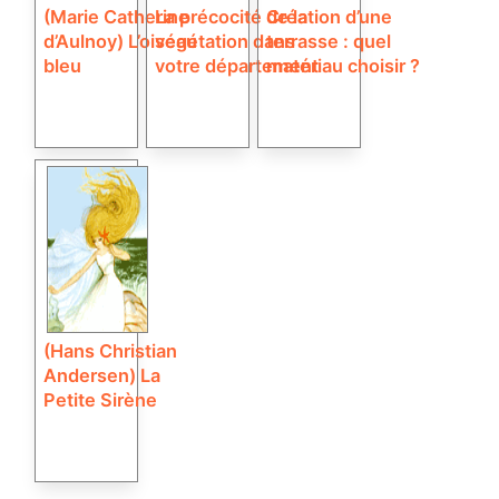
(Marie Catherine
La précocité de la
Création d’une
d’Aulnoy) L’oiseau
végétation dans
terrasse : quel
bleu
votre département
matériau choisir ?
(Hans Christian
Andersen) La
Petite Sirène