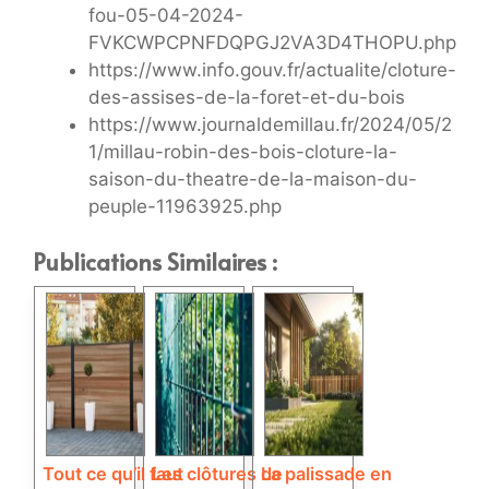
fou-05-04-2024-
FVKCWPCPNFDQPGJ2VA3D4THOPU.php
https://www.info.gouv.fr/actualite/cloture-
des-assises-de-la-foret-et-du-bois
https://www.journaldemillau.fr/2024/05/2
1/millau-robin-des-bois-cloture-la-
saison-du-theatre-de-la-maison-du-
peuple-11963925.php
Publications Similaires :
Tout ce qu’il faut
Les clôtures de
La palissade en