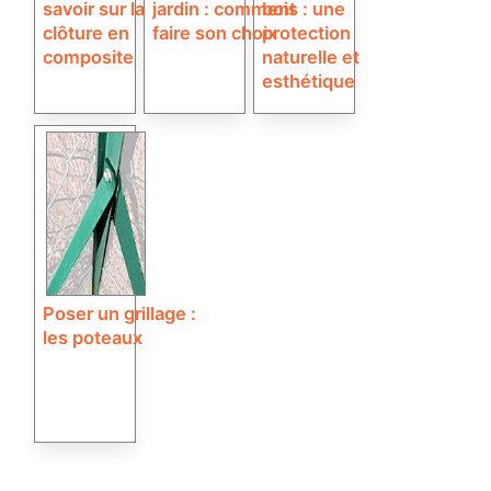
savoir sur la
jardin : comment
bois : une
clôture en
faire son choix
protection
composite
naturelle et
esthétique
Poser un grillage :
les poteaux