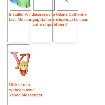
Installer Windows
La précocité de la
(Marie Catherine
Live Messenger
végétation dans
d’Aulnoy) L’oiseau
votre département
bleu
Utiliser une
webcam avec
Yahoo Messenger