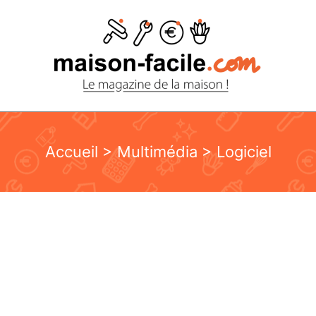
Accueil
>
Multimédia
> Logiciel