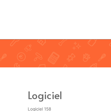
Aller
au
contenu
Logiciel
Logiciel 158