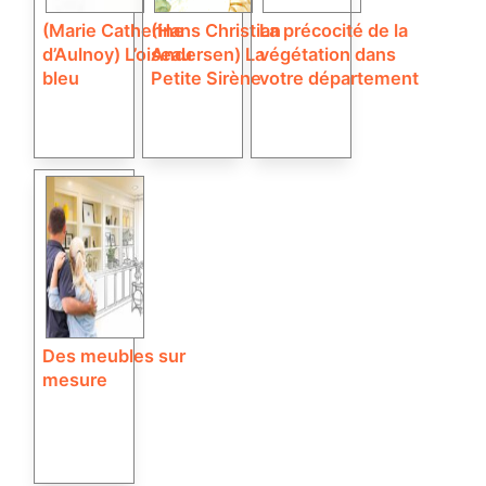
(Marie Catherine
(Hans Christian
La précocité de la
d’Aulnoy) L’oiseau
Andersen) La
végétation dans
bleu
Petite Sirène
votre département
Des meubles sur
mesure