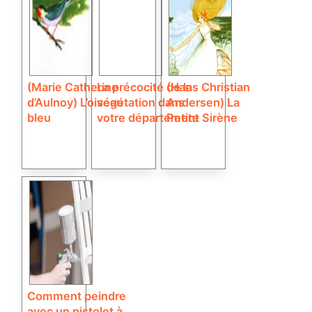
(Marie Catherine
La précocité de la
(Hans Christian
d’Aulnoy) L’oiseau
végétation dans
Andersen) La
bleu
votre département
Petite Sirène
Comment peindre
avec un pistolet à