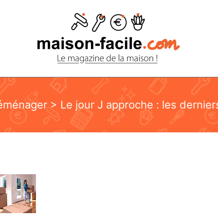
éménager
> Le jour J approche : les dernier