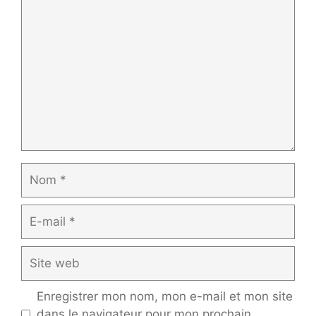
Commentaire
Nom
E-
mail
Site
web
Enregistrer mon nom, mon e-mail et mon site
dans le navigateur pour mon prochain