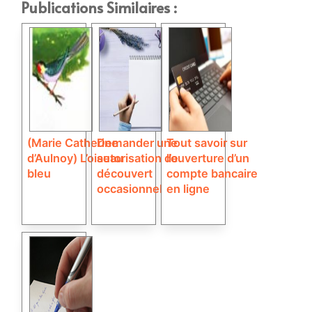
Publications Similaires :
(Marie Catherine
Demander une
Tout savoir sur
d’Aulnoy) L’oiseau
autorisation de
l’ouverture d’un
bleu
découvert
compte bancaire
occasionnel
en ligne