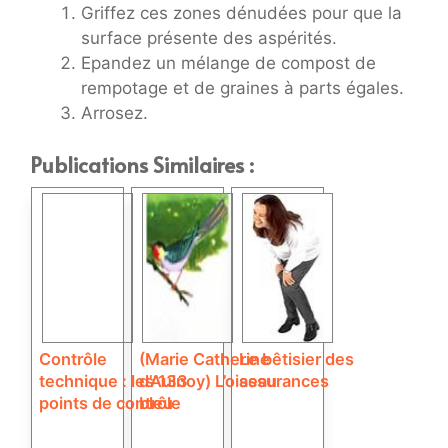
Griffez ces zones dénudées pour que la
surface présente des aspérités.
Epandez un mélange de compost de
rempotage et de graines à parts égales.
Arrosez.
Publications Similaires :
Contrôle
(Marie Catherine
Le bêtisier des
technique : les 133
d’Aulnoy) L’oiseau
assurances
points de contrôle
bleu