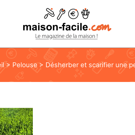
il
>
Pelouse
> Désherber et scarifier une p