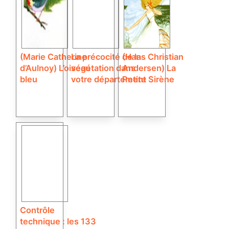
(Marie Catherine
La précocité de la
(Hans Christian
d’Aulnoy) L’oiseau
végétation dans
Andersen) La
bleu
votre département
Petite Sirène
Contrôle
technique : les 133