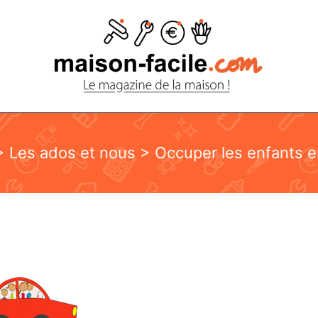
>
Les ados et nous
> Occuper les enfants e