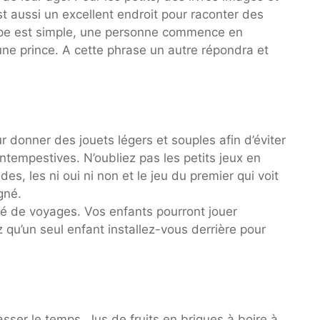
st aussi un excellent endroit pour raconter des
ncipe est simple, une personne commence en
eune prince. A cette phrase un autre répondra et
ur donner des jouets légers et souples afin d’éviter
ntempestives. N’oubliez pas les petits jeux en
s, les ni oui ni non et le jeu du premier qui voit
gné.
té de voyages. Vos enfants pourront jouer
 qu’un seul enfant installez-vous derrière pour
sser le temps. Jus de fruits en briques à boire à