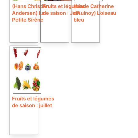
(Hans Christian
Fruits et légumes
(Marie Catherine
Andersen) La
de saison : Juin
d’Aulnoy) L’oiseau
Petite Sirène
bleu
Fruits et légumes
de saison : juillet