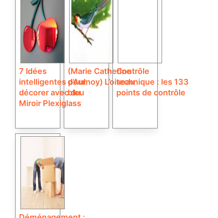
7 Idées
(Marie Catherine
Contrôle
intelligentes pour
d’Aulnoy) L’oiseau
technique : les 133
décorer avec du
bleu
points de contrôle
Miroir Plexiglass
Déménagement :