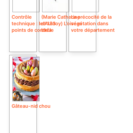
Contrôle
(Marie Catherine
La précocité de la
technique : les 133
d’Aulnoy) L’oiseau
végétation dans
points de contrôle
bleu
votre département
Gâteau-nid chou