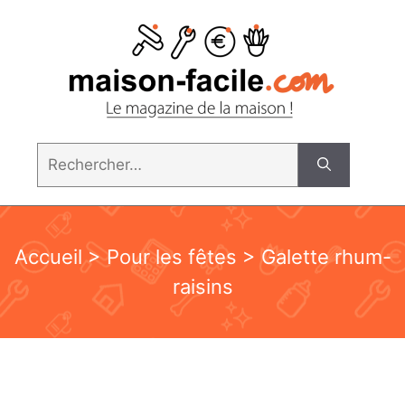
Aller
au
contenu
Rechercher :
Accueil
>
Pour les fêtes
> Galette rhum-
raisins