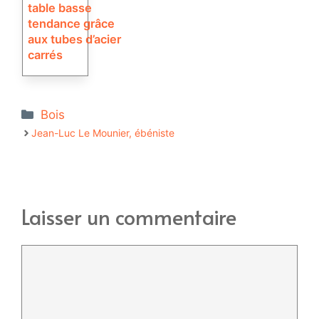
table basse
tendance grâce
aux tubes d’acier
carrés
Catégories
Bois
Jean-Luc Le Mounier, ébéniste
Laisser un commentaire
Commentaire