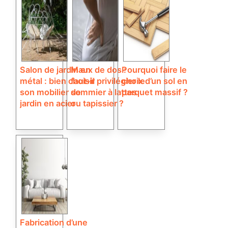
Salon de jardin en
Maux de dos :
Pourquoi faire le
métal : bien choisir
faut-il privilégier le
choix d’un sol en
son mobilier de
sommier à lattes
parquet massif ?
jardin en acier
ou tapissier ?
Fabrication d’une