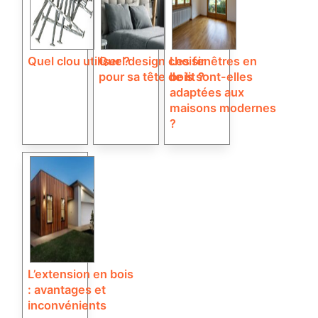
Quel clou utiliser ?
Quel design choisir
Les fenêtres en
pour sa tête de lit ?
bois sont-elles
adaptées aux
maisons modernes
?
L’extension en bois
: avantages et
inconvénients