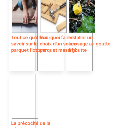
Tout ce qu’il faut
Pourquoi faire le
Installer un
savoir sur le
choix d’un sol en
arrosage au goutte
parquet flottant
parquet massif ?
à goutte
La précocité de la