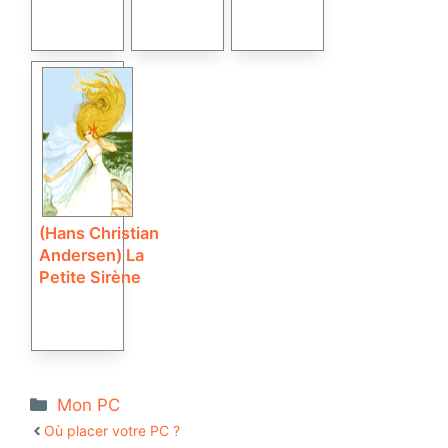
(Hans Christian
Andersen) La
Petite Sirène
Catégories
Mon PC
Où placer votre PC ?