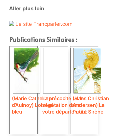
Aller plus loin
Le site Francparler.com
Publications Similaires :
(Marie Catherine
La précocité de la
(Hans Christian
d’Aulnoy) L’oiseau
végétation dans
Andersen) La
bleu
votre département
Petite Sirène