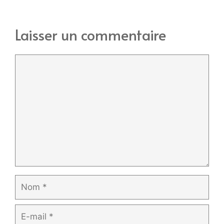
Laisser un commentaire
Commentaire
Nom
E-
mail