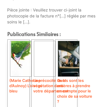
Pièce jointe : Veuillez trouver ci-joint la
photocopie de la facture n°[…] réglée par mes
soins le […].
Publications Similaires :
(Marie Catherine
La précocité de la
Quels sont les
d’Aulnoy) L’oiseau
végétation dans
critères à prendre
bleu
votre département
en compte pour le
choix de sa voiture
?