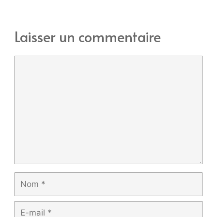
Laisser un commentaire
Commentaire
Nom
E-