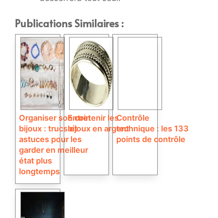
Publications Similaires :
Organiser son coin
Entretenir les
Contrôle
bijoux : trucs et
bijoux en argent
technique : les 133
astuces pour les
points de contrôle
garder en meilleur
état plus
longtemps