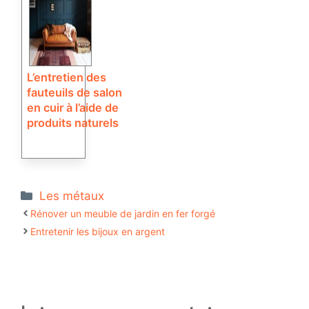
L’entretien des
fauteuils de salon
en cuir à l’aide de
produits naturels
Catégories
Les métaux
Rénover un meuble de jardin en fer forgé
Entretenir les bijoux en argent