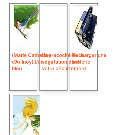
(Marie Catherine
La précocité de la
Recharger une
d’Aulnoy) L’oiseau
végétation dans
batterie
bleu
votre département