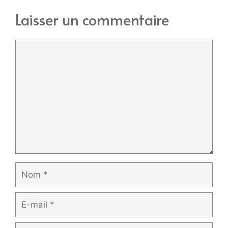
Laisser un commentaire
Commentaire
Nom
E-
mail
Site