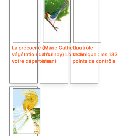
La précocité de la
(Marie Catherine
Contrôle
végétation dans
d’Aulnoy) L’oiseau
technique : les 133
votre département
bleu
points de contrôle