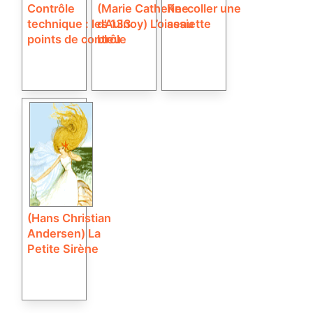
Contrôle
(Marie Catherine
Re-coller une
technique : les 133
d’Aulnoy) L’oiseau
assiette
points de contrôle
bleu
(Hans Christian
Andersen) La
Petite Sirène