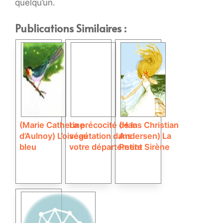
quelqu’un.
Publications Similaires :
(Marie Catherine
La précocité de la
(Hans Christian
d’Aulnoy) L’oiseau
végétation dans
Andersen) La
bleu
votre département
Petite Sirène