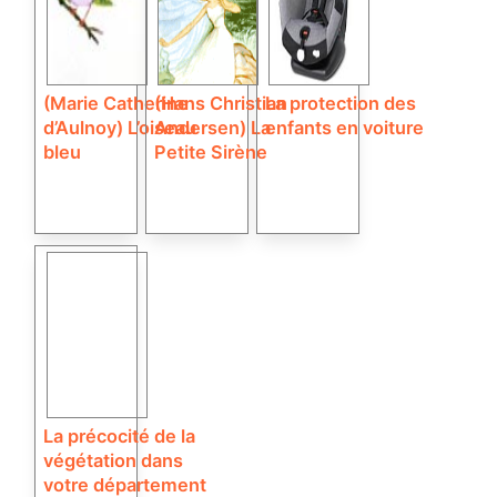
(Marie Catherine
(Hans Christian
La protection des
d’Aulnoy) L’oiseau
Andersen) La
enfants en voiture
bleu
Petite Sirène
La précocité de la
végétation dans
votre département