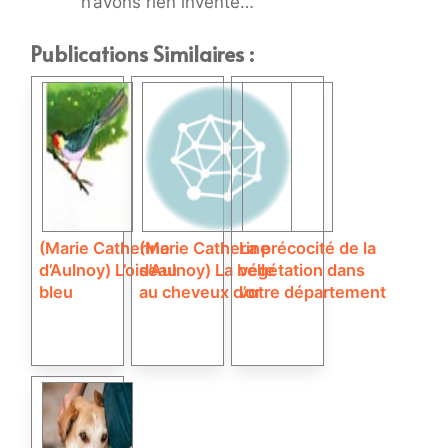
n’avons rien inventé…
Publications Similaires :
(Marie Catherine
(Marie Catherine
La précocité de la
d’Aulnoy) L’oiseau
d’Aulnoy) La belle
végétation dans
bleu
au cheveux d’or
votre département